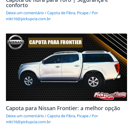
conforto
Deixe um comentário
/
Capota de Fibra
,
Picape
/ Por
mkt16@pickupcia.com.br
Capota para Nissan Frontier: a melhor opção
Deixe um comentário
/
Capota de Fibra
,
Picape
/ Por
mkt16@pickupcia.com.br