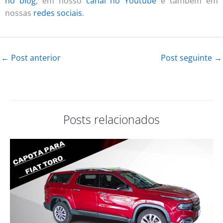
no blog
, em nosso
canal no Youtube
e também em
nossas
redes sociais
.
←
Post anterior
Post seguinte
→
Posts relacionados