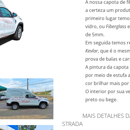
A nossa capota de fi
a certeza um produt
primeiro lugar temo
vidro, ou
Fiberglass
e
de 5mm.
Em seguida temos r
Kevlar
, que é o mes
prova de balas e car
A pintura da capota é
por meio de estufa a
cor brilhar mais po
O interior por sua v
preto ou bege.
MAIS DETALHES DA C
STRADA