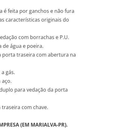
 é feita por ganchos e não fura
as características originais do
vedação com borrachas e P.U.
a de água e poeira.
orta traseira com abertura na
a gás.
 aço.
duplo para vedação da porta
traseira com chave.
MPRESA (EM MARIALVA-PR).