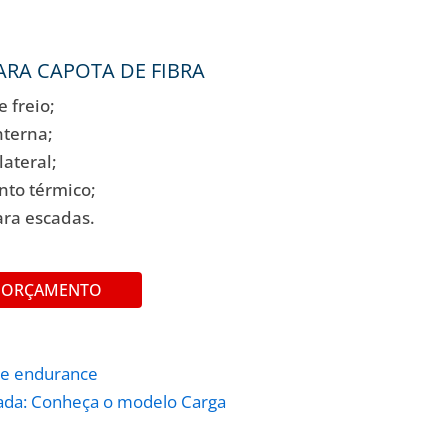
ARA CAPOTA DE FIBRA
e freio;
nterna;
lateral;
nto térmico;
ara escadas.
M ORÇAMENTO
 e endurance
trada: Conheça o modelo Carga