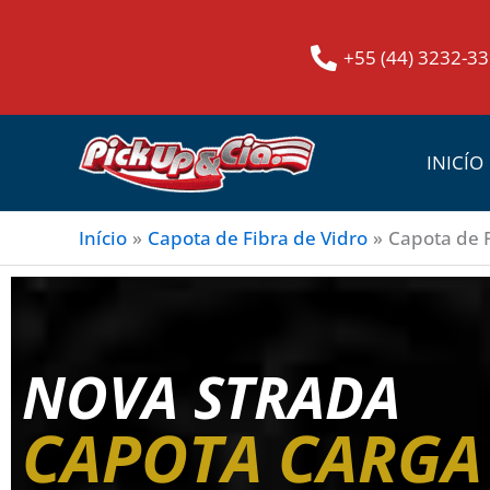
Ir
para
+55 (44) 3232-3
o
conteúdo
INICÍO
Início
Capota de Fibra de Vidro
Capota de F
NOVA STRADA
CAPOTA CARGA