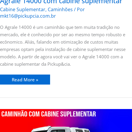
Agrale 14000 com cabine suplementar
Cabine Suplementar
,
Caminhões
/ Por
mkt16@pickupcia.com.br
O Agrale 14000 é um caminhão que tem muita tradição no
mercado, ele é conhecido por ser ao mesmo tempo robusto e
ecônomico. Aliás, falando em otimização de custos muitas
empresas optam pela instalação de cabine suplementar nesse
modelo. A partir de agora você vai ver o Agrale 14000 com a
cabine suplementar da Pickup&cia.
Read More »
Cabine
suplementar
de
caminhão