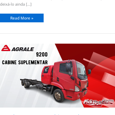
deixá-lo ainda […]
Read More »
Agrale
9200
com
cabine
suplementar