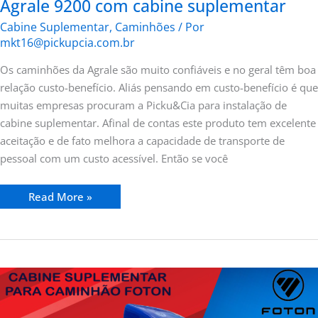
Agrale 9200 com cabine suplementar
Cabine Suplementar
,
Caminhões
/ Por
mkt16@pickupcia.com.br
Os caminhões da Agrale são muito confiáveis e no geral têm boa
relação custo-benefício. Aliás pensando em custo-benefício é que
muitas empresas procuram a Picku&Cia para instalação de
cabine suplementar. Afinal de contas este produto tem excelente
aceitação e de fato melhora a capacidade de transporte de
pessoal com um custo acessível. Então se você
Read More »
Caminhão
Foton
com
cabine
suplementar