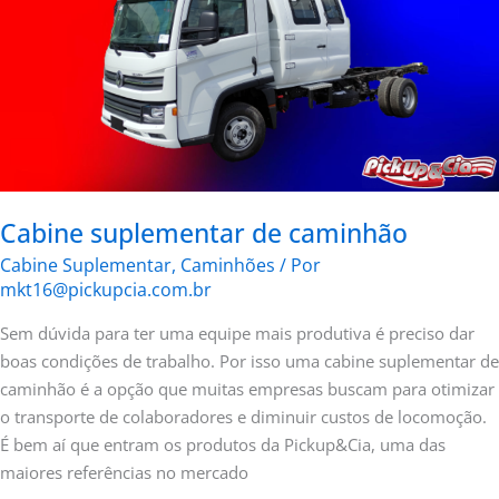
Cabine suplementar de caminhão
Cabine Suplementar
,
Caminhões
/ Por
mkt16@pickupcia.com.br
Sem dúvida para ter uma equipe mais produtiva é preciso dar
boas condições de trabalho. Por isso uma cabine suplementar de
caminhão é a opção que muitas empresas buscam para otimizar
o transporte de colaboradores e diminuir custos de locomoção.
É bem aí que entram os produtos da Pickup&Cia, uma das
maiores referências no mercado