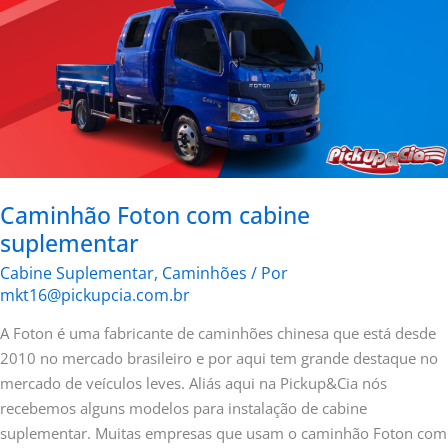
Caminhão Foton com cabine
suplementar
Cabine Suplementar
,
Caminhões
/ Por
mkt16@pickupcia.com.br
A Foton é uma fabricante de caminhões chinesa que está desde
2010 no mercado brasileiro e por aqui tem grande destaque no
mercado de veículos leves. Aliás aqui na Pickup&Cia nós
recebemos alguns modelos para instalação de cabine
suplementar. Muitas empresas que usam o caminhão Foton com