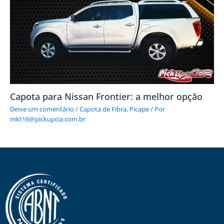
Capota para Nissan Frontier: a melhor opção
Deixe um comentário
/
Capota de Fibra
,
Picape
/ Por
mkt16@pickupcia.com.br