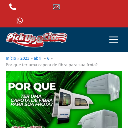
Ir
+55 (44) 3232-3367
pickupcia@pickupcia.com.br
para
o
+55 (44) 9 8402-5454
conteúdo
Início
2023
abril
6
Por que ter uma capota de fibra para sua frota?