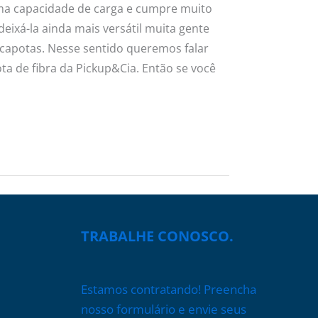
a capacidade de carga e cumpre muito
eixá-la ainda mais versátil muita gente
capotas. Nesse sentido queremos falar
a de fibra da Pickup&Cia. Então se você
TRABALHE CONOSCO.
Estamos contratando! Preencha
nosso formulário e envie seus