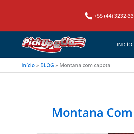
Ir
para
+55 (44) 3232-3
o
conteúdo
INICÍO
Início
BLOG
Montana com capota
Montana Com