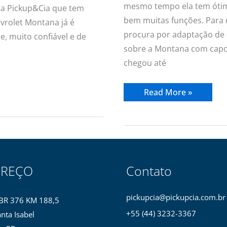
mesmo tempo ela tem ótim
da Pickup&Cia que tem
bem muitas funções. Para d
evrolet Montana já é
procura por adaptação de 
e, muito confiável e de
sobre a Montana com capot
chegou até
Read More »
EREÇO
Contato
pickupcia@pickupcia.com.br
BR 376 KM 188,5
+55 (44) 3232-3367
nta Isabel