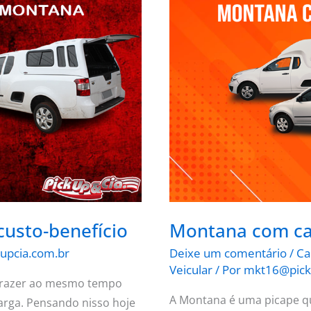
Montana
com
capota
de
fibra
de
vidro
usto-benefício
Montana com cap
upcia.com.br
Deixe um comentário
/
Ca
Veicular
/ Por
mkt16@pick
 trazer ao mesmo tempo
A Montana é uma picape qu
arga. Pensando nisso hoje