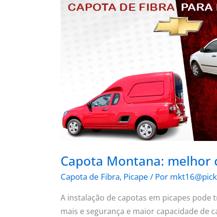
Capota
Montana:
melhor
custo-
benefício
Capota Montana: melhor c
Capota de Fibra
,
Picape
/ Por
mkt16@pick
A instalação de capotas em picapes pode
mais e segurança e maior capacidade de c