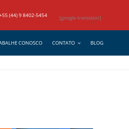
+55 (44) 9 8402-5454
[google-translator]
ABALHE CONOSCO
CONTATO
BLOG