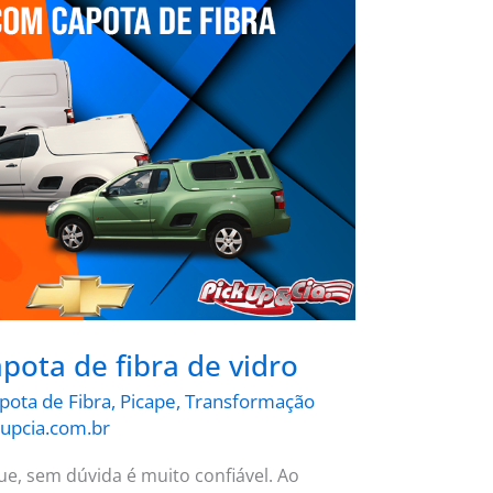
ota de fibra de vidro
pota de Fibra
,
Picape
,
Transformação
upcia.com.br
e, sem dúvida é muito confiável. Ao