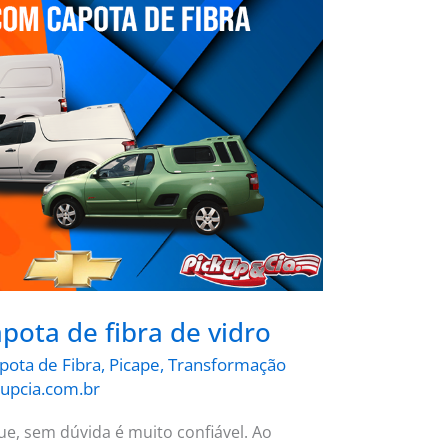
ota de fibra de vidro
pota de Fibra
,
Picape
,
Transformação
upcia.com.br
e, sem dúvida é muito confiável. Ao