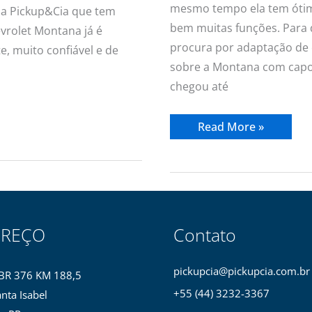
mesmo tempo ela tem ótim
da Pickup&Cia que tem
bem muitas funções. Para d
evrolet Montana já é
procura por adaptação de 
e, muito confiável e de
sobre a Montana com capot
chegou até
Read More »
EREÇO
Contato
pickupcia@pickupcia.com.br
BR 376 KM 188,5
+55 (44) 3232-3367
nta Isabel