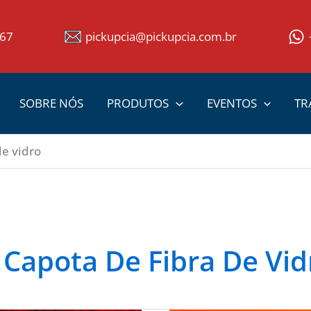
367
pickupcia@pickupcia.com.br
SOBRE NÓS
PRODUTOS
EVENTOS
TR
e vidro
apota De Fibra De Vid