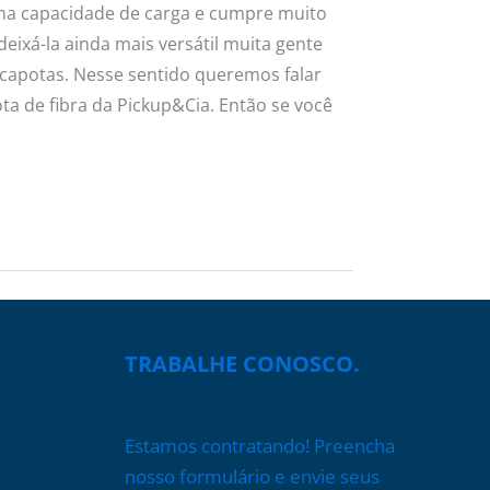
a capacidade de carga e cumpre muito
eixá-la ainda mais versátil muita gente
capotas. Nesse sentido queremos falar
a de fibra da Pickup&Cia. Então se você
TRABALHE CONOSCO.
Estamos contratando! Preencha
nosso formulário e envie seus