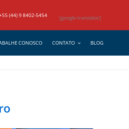
+55 (44) 9 8402-5454
[google-translator]
ABALHE CONOSCO
CONTATO
BLOG
ro