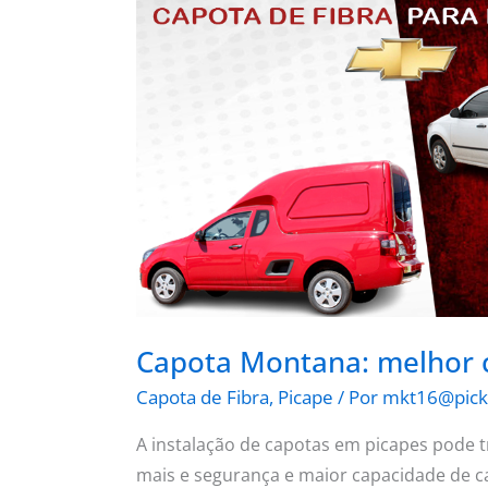
Capota
Montana:
melhor
custo-
benefício
Capota Montana: melhor c
Capota de Fibra
,
Picape
/ Por
mkt16@pick
A instalação de capotas em picapes pode
mais e segurança e maior capacidade de c