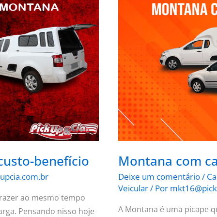
Montana
com
capota
de
fibra
de
vidro
usto-benefício
Montana com cap
upcia.com.br
Deixe um comentário
/
Ca
Veicular
/ Por
mkt16@pick
 trazer ao mesmo tempo
A Montana é uma picape qu
arga. Pensando nisso hoje