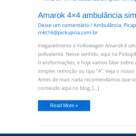
4×4
ambulância
simples
Amarok 4×4 ambulância si
remoção
Deixe um comentário
/
Ambulância
,
Pica
mkt16@pickupcia.com.br
Inegavelmente a Volkswagen Amarok é uma
polivalente. Nesse sentido, aqui na Picku
transformações, e hoje vamos falar sobre
simples remoção ou tipo “A”. Veja o nosso
Antes de mais nada recomendamos que vo
conteúdo aqui no blog, […]
Read More »