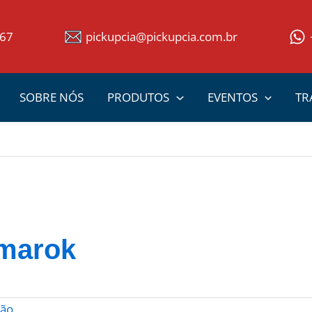
367
pickupcia@pickupcia.com.br
SOBRE NÓS
PRODUTOS
EVENTOS
TR
marok