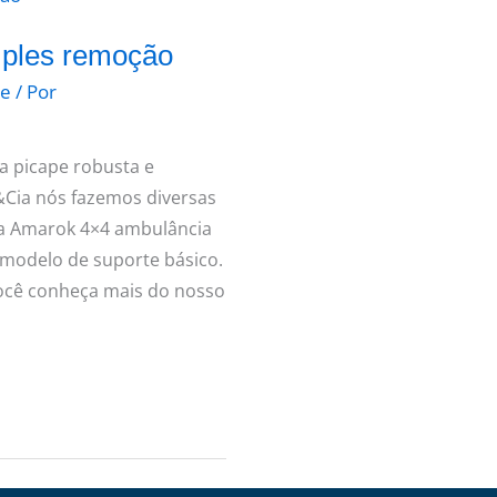
mples remoção
pe
/ Por
 picape robusta e
p&Cia nós fazemos diversas
 a Amarok 4×4 ambulância
 modelo de suporte básico.
cê conheça mais do nosso