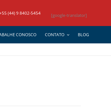
+55 (44) 9 8402-5454
[google-translator]
ABALHE CONOSCO
CONTATO
BLOG