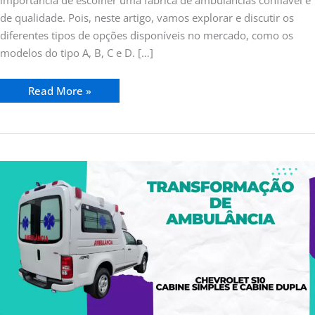
importância de escolher uma fábrica de ambulâncias confiável e
de qualidade. Pois, neste artigo, vamos explorar e discutir os
diferentes tipos de opções disponíveis no mercado, como os
modelos do tipo A, B, C e D. […]
Read More »
Transformação
de
Ambulância
Chevrolet
S10
Cabine
Simples
e
S10
Cabine
Dupla