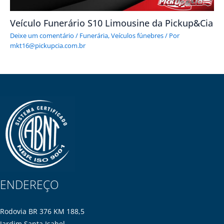
Veículo Funerário S10 Limousine da Pickup&Cia
Deixe um comentário
/
Funerária
,
Veículos fúnebres
/ Por
mkt16@pickupcia.com.br
ENDEREÇO
Rodovia BR 376 KM 188,5
Jardim Santa Isabel