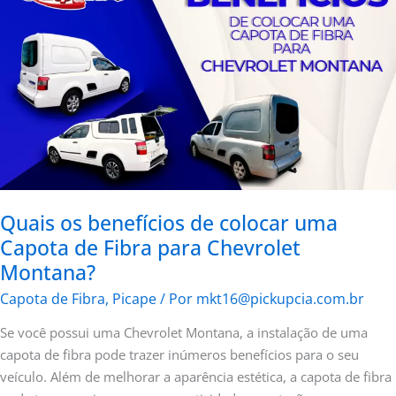
de
colocar
uma
Capota
de
Fibra
para
Chevrolet
Montana?
Quais os benefícios de colocar uma
Capota de Fibra para Chevrolet
Montana?
Capota de Fibra
,
Picape
/ Por
mkt16@pickupcia.com.br
Se você possui uma Chevrolet Montana, a instalação de uma
capota de fibra pode trazer inúmeros benefícios para o seu
veículo. Além de melhorar a aparência estética, a capota de fibra