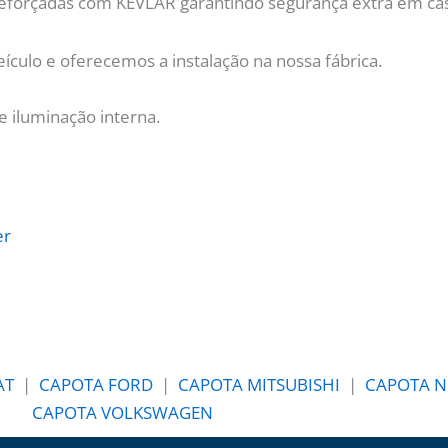
eforçadas com KEVLAR garantindo segurança extra em caso
ículo e oferecemos a instalação na nossa fábrica.
e iluminação interna.
AT
|
CAPOTA FORD
|
CAPOTA MITSUBISHI
|
CAPOTA N
CAPOTA VOLKSWAGEN