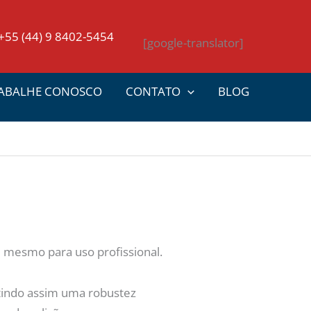
+55 (44) 9 8402-5454
[google-translator]
ABALHE CONOSCO
CONTATO
BLOG
 mesmo para uso profissional.
indo assim uma robustez