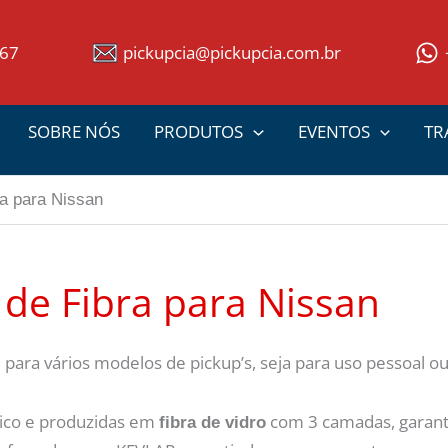
367
pickupcia@pickupcia.com.br
SOBRE NÓS
PRODUTOS
EVENTOS
TR
ra para Nissan
de Fibra para Nissan
ara vários modelos de pickup’s, seja para uso pessoal ou
ico e produzidas em
com 3 camadas, garant
fibra de vidro