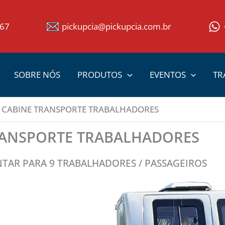
367
pickupcia@pickupcia.com.br
SOBRE NÓS
PRODUTOS
EVENTOS
TR
CABINE TRANSPORTE TRABALHADORES
RANSPORTE TRABALHADORES
TAR PARA 9 TRABALHADORES / PASSAGEIROS