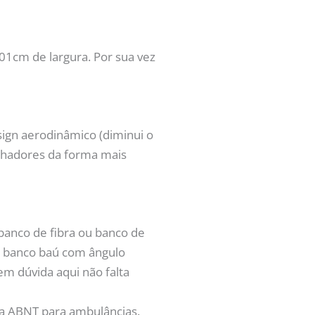
01cm de largura. Por sua vez
sign aerodinâmico (diminui o
alhadores da forma mais
banco de fibra ou banco de
 o banco baú com ângulo
em dúvida aqui não falta
a ABNT para ambulâncias.